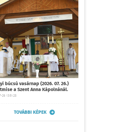
yi búcsú vasárnap (2026. 07. 26.)
tmise a Szent Anna Kápolnánál.
-26 13:51:28
TOVÁBBI KÉPEK