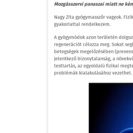
Mozgásszervi panaszai miatt ne kén
Nagy Zita gyógymasszőr vagyok. Fizik
gyakorlattal rendelkezem.
A gyógymódok azon területén dolgozo
regenerációt célozza meg. Sokat se
betegségek megelőzésében (prevenci
jelentkező bizonytalanság, a növekv
testtartás, az egyoldalú fizikai megt
problémák kialakulásához vezethet.