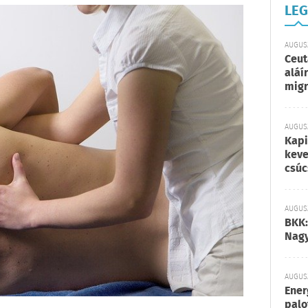
LEG
AUGUSZ
Ceut
aláí
migr
AUGUSZ
Kapi
keve
csúc
AUGUSZ
BKK:
Nagy
AUGUSZ
Ener
palo