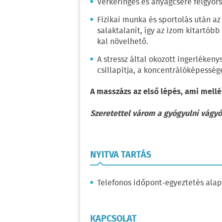
Vérkeringés és anyagcsere felgyors
Fizikai munka és sportolás után az
salaktalanít, így az izom kitartób
kal növelhető.
A stressz által okozott ingerlékeny
csillapítja, a koncentrálóképesség
A masszázs az első lépés, ami mellé
Szeretettel várom a gyógyulni vágy
NYITVA TARTÁS
Telefonos időpont-egyeztetés alap
KAPCSOLAT