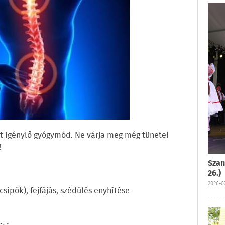
t igénylő gyógymód. Ne várja meg még tünetei
!
Szan
26.)
2026-07
csipők), fejfájás, szédülés enyhítése