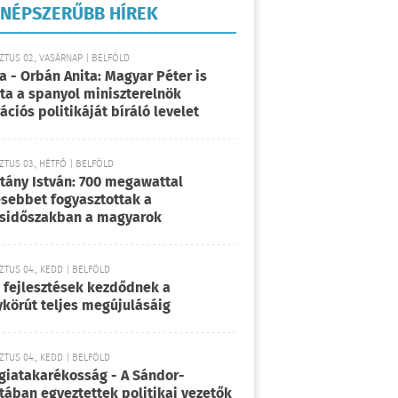
NÉPSZERŰBB HÍREK
TUS 02., VASÁRNAP | BELFÖLD
a - Orbán Anita: Magyar Péter is
rta a spanyol miniszterelnök
ációs politikáját bíráló levelet
TUS 03., HÉTFŐ | BELFÖLD
tány István: 700 megawattal
sebbet fogyasztottak a
sidőszakban a magyarok
TUS 04., KEDD | BELFÖLD
 fejlesztések kezdődnek a
körút teljes megújulásáig
TUS 04., KEDD | BELFÖLD
giatakarékosság - A Sándor-
tában egyeztettek politikai vezetők