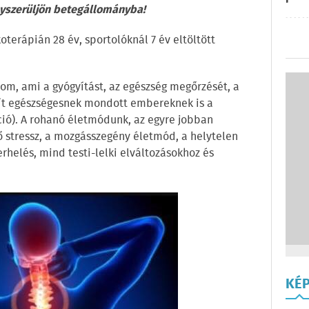
yszerüljön betegállományba!
oterápián 28 év, sportolóknál 7 év eltöltött
m, ami a gyógyítást, az egészség megőrzését, a
gít egészségesnek mondott embereknek is a
ó). A rohanó életmódunk, az egyre jobban
ő stressz, a mozgásszegény életmód, a helytelen
erhelés, mind testi-lelki elváltozásokhoz és
KÉ