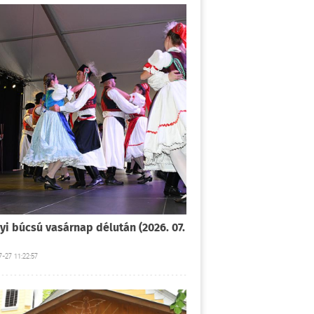
yi búcsú vasárnap délután (2026. 07.
-27 11:22:57