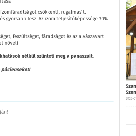
ítása
 izomfáradtságot csökkenti, rugalmasít,
b és gyorsabb lesz. Az izom teljesítőképessége 30%-
séget, feszültséget, fáradságot és az alvászavart
et növeli
khatások nélkül szünteti meg a panaszait.
ó pácienseket!
Szan
Szen
2026-07
ján!