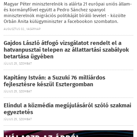
Magyar Péter miniszterelnök is aláírta 21 európai uniós állam-
és kormányfővel együtt a Pedro Sánchez spanyol
miniszterelnök migrációs politikáját bíráló levelet - közölte
Orbán Anita külügyminiszter a Facebookon szombaton.
AUGUSZTUS 02., VASÁRNAP
Gajdos László átfogó vizsgálatot rendelt el a
hatvanpusztai telepen az állattartási szabályok
betartása ügyében
JÚLIUS 25., SZOMBAT
Kapitány István: a Suzuki 76 milliárdos
fejlesztésre készül Esztergomban
JÚLIUS 25., SZOMBAT
Elindul a közmédia megújulásáról szóló szakmai
egyeztetés
JÚLIUS 25., SZOMBAT