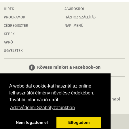
HÍREK
A VÁROSRÓL
PROGRAMOK
HÁZHOZ SZÁLLÍTÁS
CÉGREGISZTER
NAPI MENÜ
KÉPEK
APRÓ
ÜGYELETEK
Kövess minket a Facebook-on
A weboldal cookie-kat használ az online
felhasználói élmény növelése érdekében.
Tudj meg többet városodról! Hírek, programok, képek, napi
További információ erről
menü, cégek…. és minden, ami Rábaköz
Adatvédelmi Szabályzatunkban
MÉDIAAJÁNLÓ
ADATVÉDELEM
IMPRESSZUM
RÓLUNK
ÁSZF
Nem fogadom el
Elfogadom