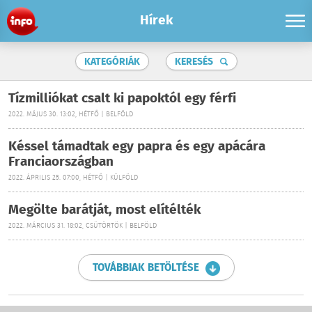
Hírek
KATEGÓRIÁK
KERESÉS
Tízmilliókat csalt ki papoktól egy férfi
2022. MÁJUS 30. 13:02, HÉTFŐ | BELFÖLD
Késsel támadtak egy papra és egy apácára
Franciaországban
2022. ÁPRILIS 25. 07:00, HÉTFŐ | KÜLFÖLD
Megölte barátját, most elítélték
2022. MÁRCIUS 31. 18:02, CSÜTÖRTÖK | BELFÖLD
TOVÁBBIAK BETÖLTÉSE