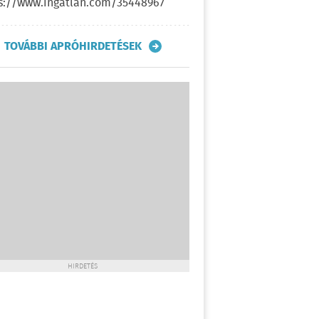
s://www.ingatlan.com/35448967
TOVÁBBI APRÓHIRDETÉSEK
HIRDETÉS