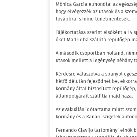
Mónica García elmondta: az egészség
hogy elvégezzék az utasok és a szemé
továbbra is mind tünetmentesek.
Tájékoztatása szerint elsőként a 14 
őket Madridba szállító repülőgép má
A második csoportban holland, német
utasok mellett a legénység néhány ta
Kérdésre válaszolva a spanyol egész
hétfő délután fejeződhet be, ekkorra
kormány által biztosított repülőgép, 
állampolgárait szállítja majd haza.
Az evakuálás időtartama miatt szomba
kormány és a Kanári-szigetek auton
Fernando Clavijo tartományi elnök b