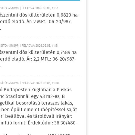
ÍTÓ: 451898 | FELADVA: 2026.08.05, 11:51
őszentmiklós külterületén 0,6820 ha
erdő eladó. Ár: 2 MFt.: 06-20/987-
.
ÍTÓ: 451899 | FELADVA: 2026.08.05, 11:51
őszentmiklós külterületén 0,7489 ha
erdő eladó. Ár: 2,2 MFt.: 06-20/987-
.
ÍTÓ: 451896 | FELADVA: 2026.08.05, 11:50
ó Budapesten Zuglóban a Puskás
nc Stadionnál egy 43 m2-es, B
getikai besorolású teraszos lakás,
-ben épült emelet ráépítéssel saját
ri beállóval és tárolóval! Irányár:
 millió forint. Érdeklődni: 36 30/480-