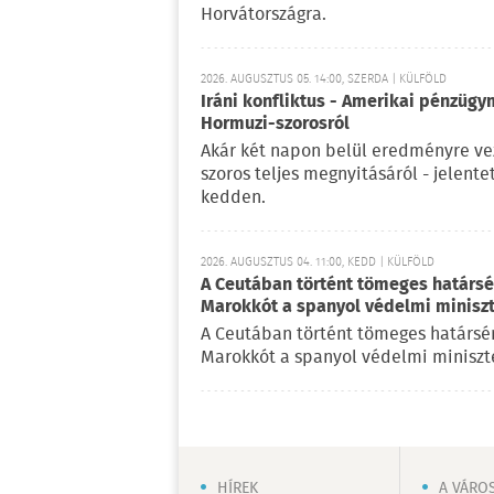
Horvátországra.
2026. AUGUSZTUS 05. 14:00, SZERDA | KÜLFÖLD
Iráni konfliktus - Amerikai pénzügy
Hormuzi-szorosról
Akár két napon belül eredményre vez
szoros teljes megnyitásáról - jelent
kedden.
2026. AUGUSZTUS 04. 11:00, KEDD | KÜLFÖLD
A Ceutában történt tömeges határsért
Marokkót a spanyol védelmi minisz
A Ceutában történt tömeges határsérté
Marokkót a spanyol védelmi miniszte
HÍREK
A VÁRO