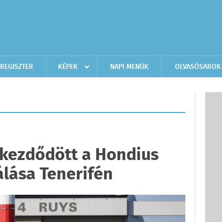
REGISZTER
KÉPEK
NAPI MENÜK
OLVASÓSAROK
gkezdődött a Hondius
lása Tenerifén