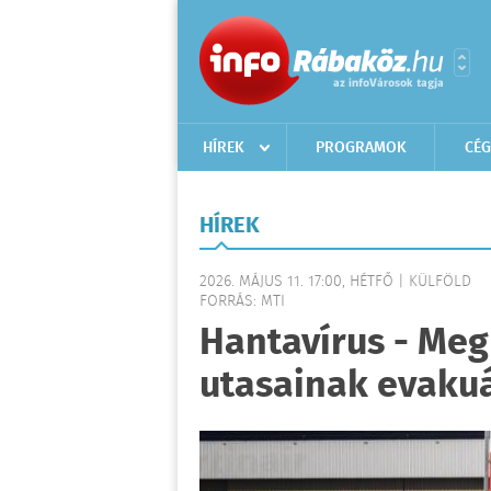
HÍREK
PROGRAMOK
CÉG
HÍREK
2026. MÁJUS 11. 17:00, HÉTFŐ | KÜLFÖLD
FORRÁS: MTI
Hantavírus - Me
utasainak evakuá