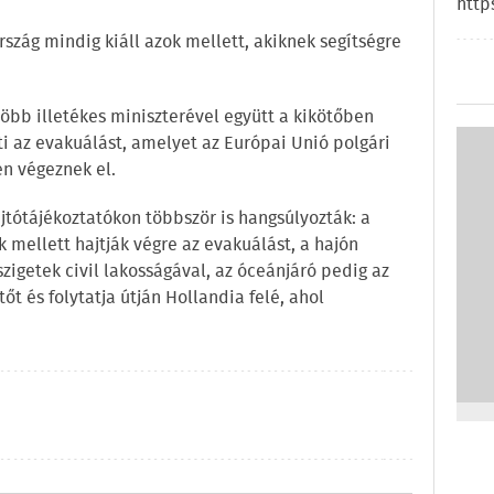
http
szág mindig kiáll azok mellett, akiknek segítségre
öbb illetékes miniszterével együtt a kikötőben
ti az evakuálást, amelyet az Európai Unió polgári
n végeznek el.
jtótájékoztatókon többször is hangsúlyozták: a
 mellett hajtják végre az evakuálást, a hajón
igetek civil lakosságával, az óceánjáró pedig az
őt és folytatja útján Hollandia felé, ahol