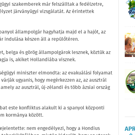
ügyi szakemberek már felszálltak a fedélzetre,
lyzet járványügyi vizsgálatát. Az érintettek
spanyol állampolgár hagyhatja majd el a hajót, az
r indulása készen áll a repülőtéren.
, belga és görög állampolgárok lesznek, köztük az
gja is, akiket Hollandiába visznek.
ségügyi miniszter elmondta: az evakuálási folyamat
 várják ugyanis, hogy megérkezzen az, az ausztrál
amely az ausztrál, új-zélandi és több ázsiai ország
t este konfliktus alakult ki a spanyol központi
óm kormánya között.
AP
ejelentette: nem engedélyezi, hogy a Hondius