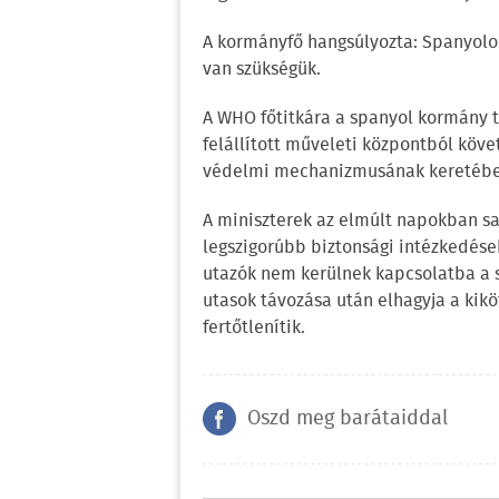
A kormányfő hangsúlyozta: Spanyolor
van szükségük.
A WHO főtitkára a spanyol kormány t
felállított műveleti központból köve
védelmi mechanizmusának keretébe
A miniszterek az elmúlt napokban sa
legszigorúbb biztonsági intézkedések
utazók nem kerülnek kapcsolatba a sz
utasok távozása után elhagyja a kiköt
fertőtlenítik.
Oszd meg barátaiddal