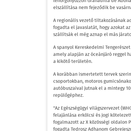
lehorgonyozzon Granadilla de Abona 
elszállítása nem fejeződik be vasárn
A regionális vezető tiltakozásának 
fogadta el javaslatát, hogy azokat a
szállítsák el még aznap el más járato
A spanyol Kereskedelmi Tengerészet
amely alapján az óceánjáró reggel ha
a kikötő területén.
A korábban ismertetett tervek szerin
csoportokban, motoros gumicsónakok
autóbuszaival jutnak el a mintegy 1
repülőgéphez.
"Az Egészségügyi világszervezet (WH
felajánlása erkölcsi és jogi köteleze
fogalmazott az X közösségi oldalon
fogadta Tedrosz Adhanom Gebrejeszus