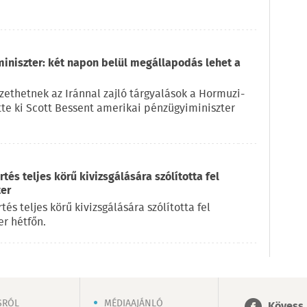
miniszter: két napon belül megállapodás lehet a
ethetnek az Iránnal zajló tárgyalások a Hormuzi-
ette ki Scott Bessent amerikai pénzügyiminiszter
és teljes körű kivizsgálására szólította fel
ter
s teljes körű kivizsgálására szólította fel
r hétfőn.
SRÓL
MÉDIAAJÁNLÓ
Kövess 