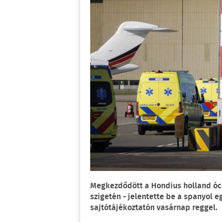
Megkezdődött a Hondius holland óce
szigetén - jelentette be a spanyol e
sajtótájékoztatón vasárnap reggel.