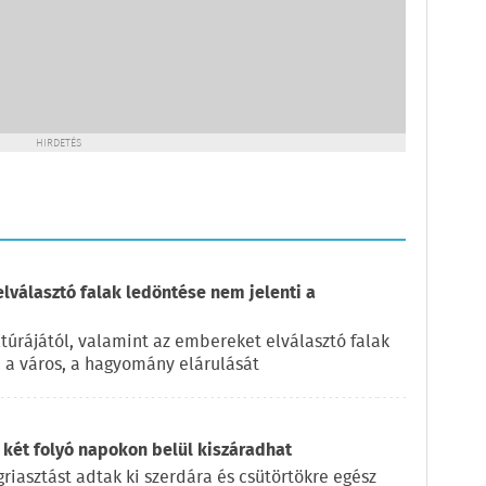
HIRDETÉS
elválasztó falak ledöntése nem jelenti a
túrájától, valamint az embereket elválasztó falak
, a város, a hagyomány elárulását
 két folyó napokon belül kiszáradhat
iasztást adtak ki szerdára és csütörtökre egész