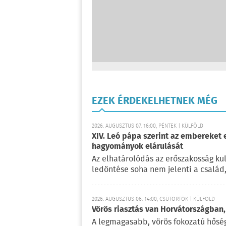
EZEK ÉRDEKELHETNEK MÉG
2026. AUGUSZTUS 07. 16:00, PÉNTEK | KÜLFÖLD
XIV. Leó pápa szerint az embereket 
hagyományok elárulását
Az elhatárolódás az erőszakosság kul
ledöntése soha nem jelenti a család
2026. AUGUSZTUS 06. 14:00, CSÜTÖRTÖK | KÜLFÖLD
Vörös riasztás van Horvátországban,
A legmagasabb, vörös fokozatú hőségr