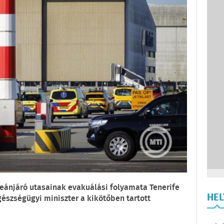
ánjáró utasainak evakuálási folyamata Tenerife
HE
gészségügyi miniszter a kikötőben tartott