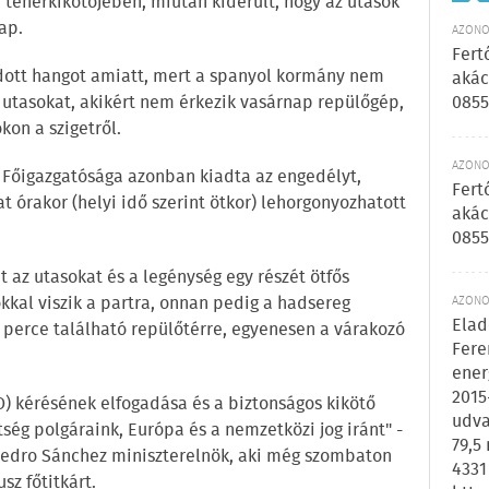
teherkikötőjében, miután kiderült, hogy az utasok
ap.
AZONOS
Fert
adott hangot amiatt, mert a spanyol kormány nem
akác
z utasokat, akikért nem érkezik vasárnap repülőgép,
0855
kon a szigetről.
AZONOS
 Főigazgatósága azonban kiadta az engedélyt,
Fert
t órakor (helyi idő szerint ötkor) lehorgonyozhatott
akác
0855
t az utasokat és a legénység egy részét ötfős
kal viszik a partra, onnan pedig a hadsereg
AZONOS
Elad
0 perce található repülőtérre, egyenesen a várakozó
Fere
ener
2015
O) kérésének elfogadása és a biztonságos kikötő
udva
ttség polgáraink, Európa és a nemzetközi jog iránt" -
79,5
 Pedro Sánchez miniszterelnök, aki még szombaton
4331
z főtitkárt.