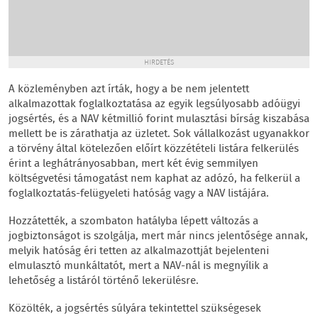
HIRDETÉS
A közleményben azt írták, hogy a be nem jelentett
alkalmazottak foglalkoztatása az egyik legsúlyosabb adóügyi
jogsértés, és a NAV kétmillió forint mulasztási bírság kiszabása
mellett be is zárathatja az üzletet. Sok vállalkozást ugyanakkor
a törvény által kötelezően előírt közzétételi listára felkerülés
érint a leghátrányosabban, mert két évig semmilyen
költségvetési támogatást nem kaphat az adózó, ha felkerül a
foglalkoztatás-felügyeleti hatóság vagy a NAV listájára.
Hozzátették, a szombaton hatályba lépett változás a
jogbiztonságot is szolgálja, mert már nincs jelentősége annak,
melyik hatóság éri tetten az alkalmazottját bejelenteni
elmulasztó munkáltatót, mert a NAV-nál is megnyílik a
lehetőség a listáról történő lekerülésre.
Közölték, a jogsértés súlyára tekintettel szükségesek