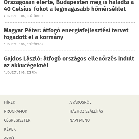
Országosan elérte, Budapesten meg is haladta a
40 Celsius-fokot a legmagasabb hőmérséklet
AUGUSZTUS 06., CSÜTÖRTÖK
Magyar Péter: átfogó energiafejlesztési tervet
fogadott el a kormány
AUGUSZTUS 06., CSÜTÖRTÖK
Gajdos László: átfogó országos ellenőrzés indult
az akkucégeknél
AUGUSZTUS 05., SZERDA
HÍREK
A VÁROSRÓL
PROGRAMOK
HÁZHOZ SZÁLLÍTÁS
CÉGREGISZTER
NAPI MENÜ
KÉPEK
APRÓ