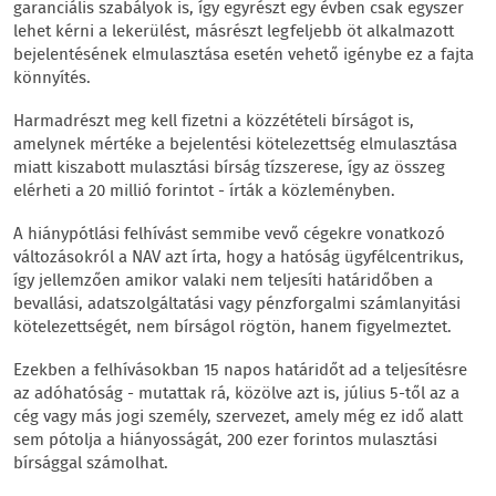
garanciális szabályok is, így egyrészt egy évben csak egyszer
lehet kérni a lekerülést, másrészt legfeljebb öt alkalmazott
bejelentésének elmulasztása esetén vehető igénybe ez a fajta
könnyítés.
Harmadrészt meg kell fizetni a közzétételi bírságot is,
amelynek mértéke a bejelentési kötelezettség elmulasztása
miatt kiszabott mulasztási bírság tízszerese, így az összeg
elérheti a 20 millió forintot - írták a közleményben.
A hiánypótlási felhívást semmibe vevő cégekre vonatkozó
változásokról a NAV azt írta, hogy a hatóság ügyfélcentrikus,
így jellemzően amikor valaki nem teljesíti határidőben a
bevallási, adatszolgáltatási vagy pénzforgalmi számlanyitási
kötelezettségét, nem bírságol rögtön, hanem figyelmeztet.
Ezekben a felhívásokban 15 napos határidőt ad a teljesítésre
az adóhatóság - mutattak rá, közölve azt is, július 5-től az a
cég vagy más jogi személy, szervezet, amely még ez idő alatt
sem pótolja a hiányosságát, 200 ezer forintos mulasztási
bírsággal számolhat.