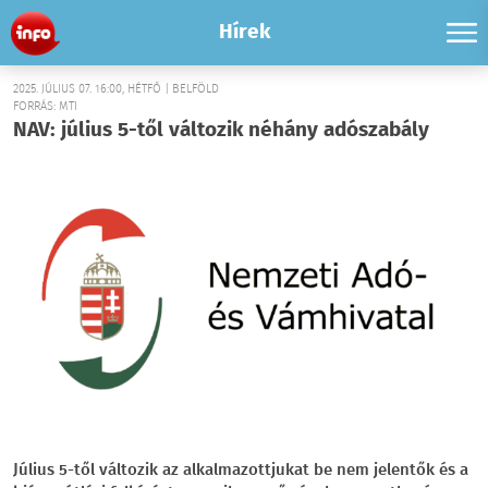
Hírek
2025. JÚLIUS 07. 16:00, HÉTFŐ | BELFÖLD
FORRÁS: MTI
NAV: július 5-től változik néhány adószabály
Július 5-től változik az alkalmazottjukat be nem jelentők és a