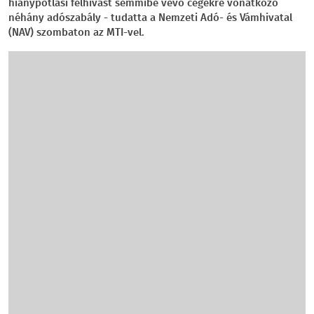
hiánypótlási felhívást semmibe vevő cégekre vonatkozó
néhány adószabály - tudatta a Nemzeti Adó- és Vámhivatal
(NAV) szombaton az MTI-vel.