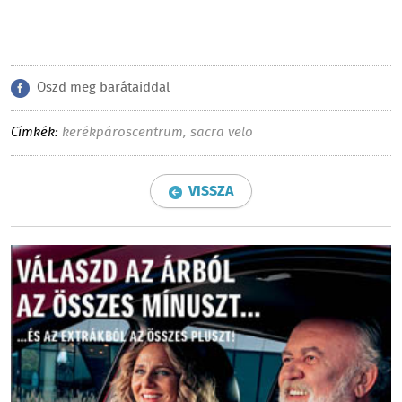
Oszd meg barátaiddal
Címkék:
kerékpároscentrum
,
sacra velo
VISSZA