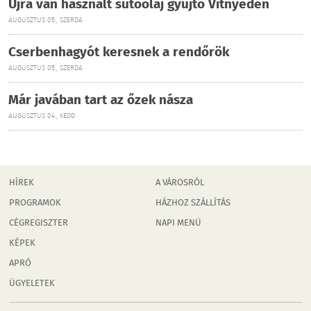
Újra van használt sütőolaj gyűjtő Vitnyéden
AUGUSZTUS 05., SZERDA
Cserbenhagyót keresnek a rendőrök
AUGUSZTUS 05., SZERDA
Már javában tart az őzek násza
AUGUSZTUS 04., KEDD
HÍREK
A VÁROSRÓL
PROGRAMOK
HÁZHOZ SZÁLLÍTÁS
CÉGREGISZTER
NAPI MENÜ
KÉPEK
APRÓ
ÜGYELETEK