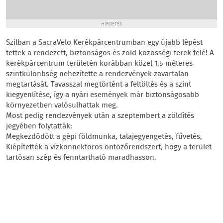
HIRDETÉS
Szilban a SacraVelo Kerékpárcentrumban egy újabb lépést
tettek a rendezett, biztonságos és zöld közösségi terek felé! A
kerékpárcentrum területén korábban közel 1,5 méteres
szintkülönbség nehezítette a rendezvények zavartalan
megtartását. Tavasszal megtörtént a feltöltés és a szint
kiegyenlítése, így a nyári események már biztonságosabb
környezetben valósulhattak meg.
Most pedig rendezvények után a szeptembert a zöldítés
jegyében folytatták:
Megkezdődött a gépi földmunka, talajegyengetés, fűvetés,
Kiépítették a vízkonnektoros öntözőrendszert, hogy a terület
tartósan szép és fenntartható maradhasson.