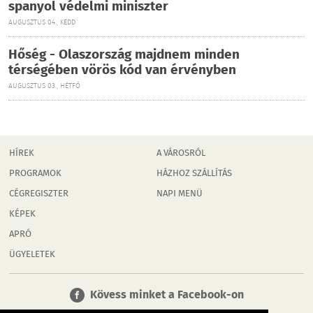
spanyol védelmi miniszter
AUGUSZTUS 04., KEDD
Hőség - Olaszország majdnem minden
térségében vörös kód van érvényben
AUGUSZTUS 03., HÉTFŐ
HÍREK
A VÁROSRÓL
PROGRAMOK
HÁZHOZ SZÁLLÍTÁS
CÉGREGISZTER
NAPI MENÜ
KÉPEK
APRÓ
ÜGYELETEK
Kövess minket a Facebook-on