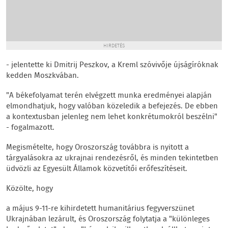
HIRDETÉS
- jelentette ki Dmitrij Peszkov, a Kreml szóvivője újságíróknak
kedden Moszkvában.
"A békefolyamat terén elvégzett munka eredményei alapján
elmondhatjuk, hogy valóban közeledik a befejezés. De ebben
a kontextusban jelenleg nem lehet konkrétumokról beszélni"
- fogalmazott.
Megismételte, hogy Oroszország továbbra is nyitott a
tárgyalásokra az ukrajnai rendezésről, és minden tekintetben
üdvözli az Egyesült Államok közvetítői erőfeszítéseit.
Közölte, hogy
a május 9-11-re kihirdetett humanitárius fegyverszünet
Ukrajnában lezárult, és Oroszország folytatja a "különleges