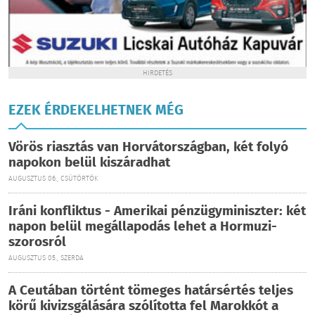
HIRDETÉS
EZEK ÉRDEKELHETNEK MÉG
Vörös riasztás van Horvátországban, két folyó
napokon belül kiszáradhat
AUGUSZTUS 06., CSÜTÖRTÖK
Iráni konfliktus - Amerikai pénzügyminiszter: két
napon belül megállapodás lehet a Hormuzi-
szorosról
AUGUSZTUS 05., SZERDA
A Ceutában történt tömeges határsértés teljes
körű kivizsgálására szólította fel Marokkót a