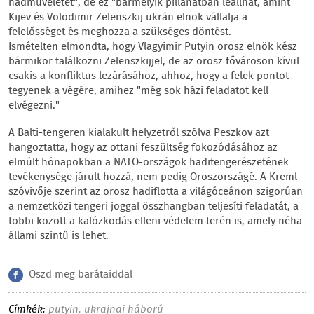
hadműveletet", de ez "bármelyik pillanatban leállhat, amint
Kijev és Volodimir Zelenszkij ukrán elnök vállalja a
felelősséget és meghozza a szükséges döntést.
Ismételten elmondta, hogy Vlagyimir Putyin orosz elnök kész
bármikor találkozni Zelenszkijjel, de az orosz fővároson kívül
csakis a konfliktus lezárásához, ahhoz, hogy a felek pontot
tegyenek a végére, amihez "még sok házi feladatot kell
elvégezni."
A Balti-tengeren kialakult helyzetről szólva Peszkov azt
hangoztatta, hogy az ottani feszültség fokozódásához az
elmúlt hónapokban a NATO-országok haditengerészetének
tevékenysége járult hozzá, nem pedig Oroszországé. A Kreml
szóvivője szerint az orosz hadiflotta a világóceánon szigorúan
a nemzetközi tengeri joggal összhangban teljesíti feladatát, a
többi között a kalózkodás elleni védelem terén is, amely néha
állami szintű is lehet.
Oszd meg barátaiddal
Címkék:
putyin
,
ukrajnai háború