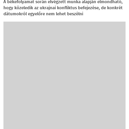
A békefolyamat során elvégzett munka alapján elmondható,
hogy közeledik az ukrajnai konfliktus befejezése, de konkrét
dátumokról egyelőre nem lehet beszélni