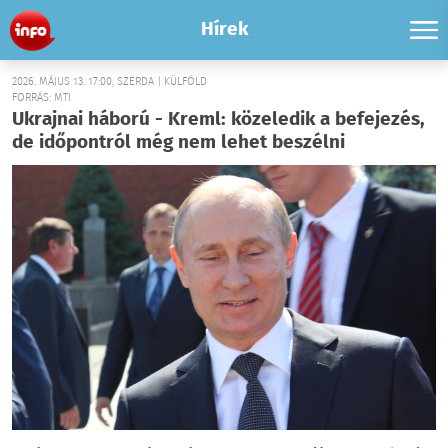
Hírek
2026. MÁJUS 13. 17:00, SZERDA | KÜLFÖLD
FORRÁS: MTI
Ukrajnai háború - Kreml: közeledik a befejezés,
de időpontról még nem lehet beszélni