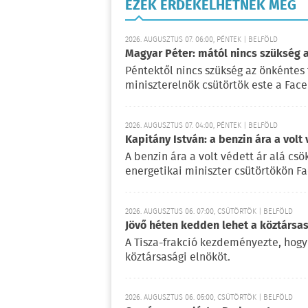
EZEK ÉRDEKELHETNEK MÉG
2026. AUGUSZTUS 07. 06:00, PÉNTEK | BELFÖLD
Magyar Péter: mától nincs szükség 
Péntektől nincs szükség az önkéntes 
miniszterelnök csütörtök este a Fac
2026. AUGUSZTUS 07. 04:00, PÉNTEK | BELFÖLD
Kapitány István: a benzin ára a volt
A benzin ára a volt védett ár alá csö
energetikai miniszter csütörtökön F
2026. AUGUSZTUS 06. 07:00, CSÜTÖRTÖK | BELFÖLD
Jövő héten kedden lehet a köztársas
A Tisza-frakció kezdeményezte, hogy
köztársasági elnököt.
2026. AUGUSZTUS 06. 05:00, CSÜTÖRTÖK | BELFÖLD