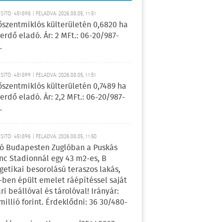
ÍTÓ: 451898 | FELADVA: 2026.08.05, 11:51
őszentmiklós külterületén 0,6820 ha
erdő eladó. Ár: 2 MFt.: 06-20/987-
.
ÍTÓ: 451899 | FELADVA: 2026.08.05, 11:51
őszentmiklós külterületén 0,7489 ha
erdő eladó. Ár: 2,2 MFt.: 06-20/987-
.
ÍTÓ: 451896 | FELADVA: 2026.08.05, 11:50
ó Budapesten Zuglóban a Puskás
nc Stadionnál egy 43 m2-es, B
getikai besorolású teraszos lakás,
-ben épült emelet ráépítéssel saját
ri beállóval és tárolóval! Irányár:
 millió forint. Érdeklődni: 36 30/480-