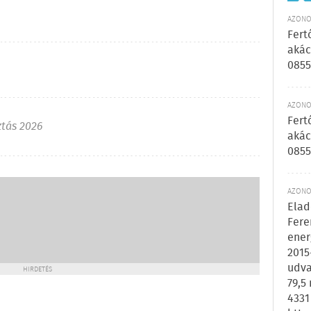
AZONOS
Fert
akác
0855
AZONOS
Fert
ztás 2026
akác
0855
AZONOS
Elad
Fere
ener
2015
udva
HIRDETÉS
79,5
4331