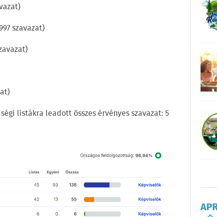
avazat)
 997 szavazat)
szavazat)
at)
ségi listákra leadott összes érvényes szavazat: 5
AP