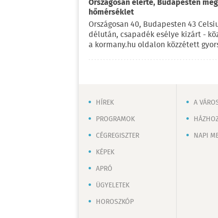
Országosan elérte, Budapesten meg 
hőmérséklet
Országosan 40, Budapesten 43 Celsi
délután, csapadék esélye kizárt - kö
a kormany.hu oldalon közzétett gyor
HÍREK
A VÁRO
PROGRAMOK
HÁZHOZ
CÉGREGISZTER
NAPI M
KÉPEK
APRÓ
ÜGYELETEK
HOROSZKÓP