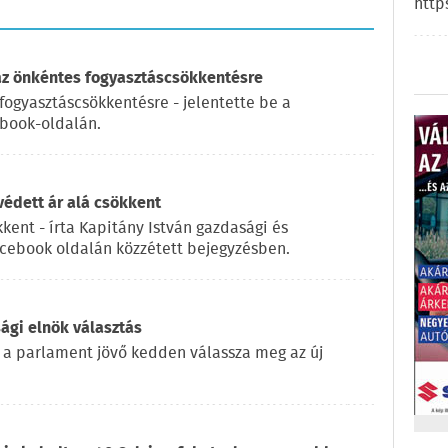
http
az önkéntes fogyasztáscsökkentésre
fogyasztáscsökkentésre - jelentette be a
ebook-oldalán.
 védett ár alá csökkent
kkent - írta Kapitány István gazdasági és
acebook oldalán közzétett bejegyzésben.
ági elnök választás
 a parlament jövő kedden válassza meg az új