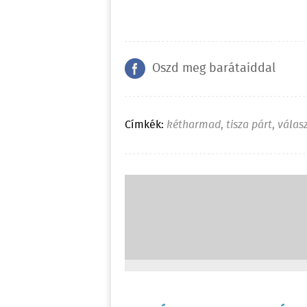
Oszd meg barátaiddal
Címkék:
kétharmad
,
tisza párt
,
válas