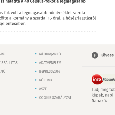
is haladta a 40 Celsius-fokot a legmagasabb
us-fok volt a legmagasabb hőmérséklet szerda
zölte a kormány a szerdai 16 órai, a hőségriasztásról
sjelentésében.
SRÓL
MÉDIAAJÁNLÓ
Kövess 
 SZÁLLÍTÁS
ADATVÉDELEM
ENÜ
IMPRESSZUM
RÓLUNK
ÁSZF
Tudj meg töb
képek, napi
COOKIE SZABÁLYZAT
Rábaköz