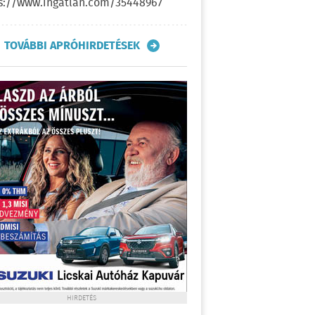
s://www.ingatlan.com/35448967
TOVÁBBI APRÓHIRDETÉSEK
HIRDETÉS