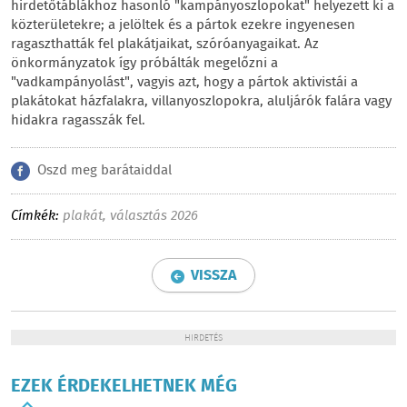
hirdetőtáblákhoz hasonló "kampányoszlopokat" helyezett ki a
közterületekre; a jelöltek és a pártok ezekre ingyenesen
ragaszthatták fel plakátjaikat, szóróanyagaikat. Az
önkormányzatok így próbálták megelőzni a
"vadkampányolást", vagyis azt, hogy a pártok aktivistái a
plakátokat házfalakra, villanyoszlopokra, aluljárók falára vagy
hidakra ragasszák fel.
Oszd meg barátaiddal
Címkék:
plakát
,
választás 2026
VISSZA
HIRDETÉS
EZEK ÉRDEKELHETNEK MÉG