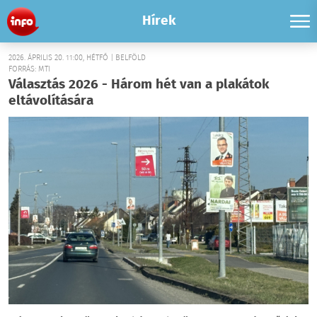
Hírek
2026. ÁPRILIS 20. 11:00, HÉTFŐ | BELFÖLD
FORRÁS: MTI
Választás 2026 - Három hét van a plakátok
eltávolítására