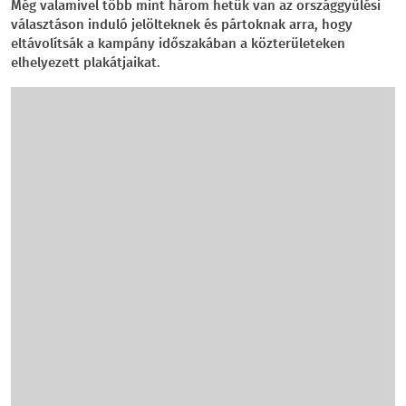
Még valamivel több mint három hetük van az országgyűlési
választáson induló jelölteknek és pártoknak arra, hogy
eltávolítsák a kampány időszakában a közterületeken
elhelyezett plakátjaikat.