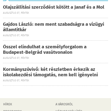
Olajszállítási szerződést kötött a Janaf és a Mol
AUGUSZTUS 07., PÉNTEK
Gajdos László: nem ment szabadságra a vízügyi
államtitkár
AUGUSZTUS 07., PÉNTEK
Ősszel elindulhat a személyforgalom a
Budapest-Belgrád vasútvonalon
AUGUSZTUS 07., PÉNTEK
Kormányszóvivő: két részletben érkezik az
iskolakezdési támogatás, nem kell igényelni
AUGUSZTUS 07., PÉNTEK
HÍREK
A VÁROSRÓL