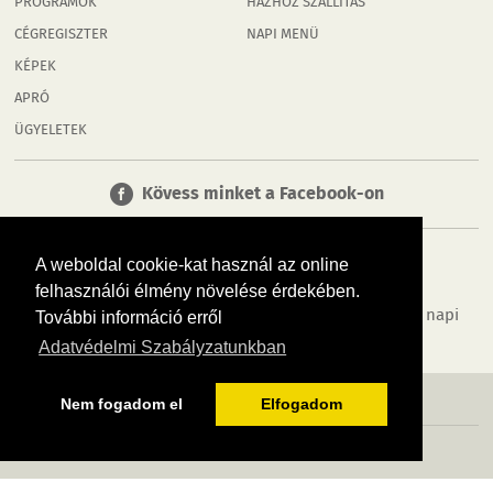
PROGRAMOK
HÁZHOZ SZÁLLÍTÁS
CÉGREGISZTER
NAPI MENÜ
KÉPEK
APRÓ
ÜGYELETEK
Kövess minket a Facebook-on
A weboldal cookie-kat használ az online
felhasználói élmény növelése érdekében.
Tudj meg többet városodról! Hírek, programok, képek, napi
További információ erről
menü, cégek…. és minden, ami Rábaköz
Adatvédelmi Szabályzatunkban
MÉDIAAJÁNLÓ
ADATVÉDELEM
IMPRESSZUM
RÓLUNK
ÁSZF
Nem fogadom el
Elfogadom
Copyright InfoVárosok. Minden jog fenntartva. | Web design & arculat by
Voov