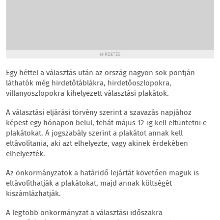
HIRDETÉS
Egy héttel a választás után az ország nagyon sok pontján
láthatók még hirdetőtáblákra, hirdetőoszlopokra,
villanyoszlopokra kihelyezett választási plakátok.
A választási eljárási törvény szerint a szavazás napjához
képest egy hónapon belül, tehát május 12-ig kell eltüntetni e
plakátokat. A jogszabály szerint a plakátot annak kell
eltávolítania, aki azt elhelyezte, vagy akinek érdekében
elhelyezték.
Az önkormányzatok a határidő lejártát követően maguk is
eltávolíthatják a plakátokat, majd annak költségét
kiszámlázhatják.
A legtöbb önkormányzat a választási időszakra