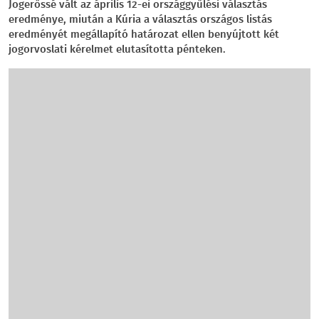
Jogerőssé vált az április 12-ei országgyűlési választás
eredménye, miután a Kúria a választás országos listás
eredményét megállapító határozat ellen benyújtott két
jogorvoslati kérelmet elutasította pénteken.