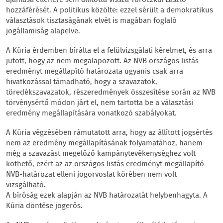
ajánlása ellenére sem állította vissza Toroczkai László
hozzáférését. A politikus közölte: ezzel sérült a demokratikus
választások tisztaságának elvét is magában foglaló
jogállamiság alapelve.
A Kúria érdemben bírálta el a felülvizsgálati kérelmet, és arra
jutott, hogy az nem megalapozott. Az NVB országos listás
eredményt megállapító határozata ugyanis csak arra
hivatkozással támadható, hogy a szavazatok,
töredékszavazatok, részeredmények összesítése során az NVB
törvénysértő módon járt el, nem tartotta be a választási
eredmény megállapítására vonatkozó szabályokat.
A Kúria végzésében rámutatott arra, hogy az állított jogsértés
nem az eredmény megállapításának folyamatához, hanem
még a szavazást megelőző kampánytevékenységhez volt
köthető, ezért az az országos listás eredményt megállapító
NVB-határozat elleni jogorvoslat körében nem volt
vizsgálható.
A bíróság ezek alapján az NVB határozatát helybenhagyta. A
Kúria döntése jogerős.