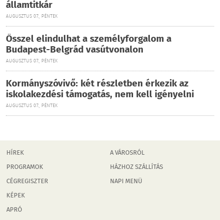
államtitkár
AUGUSZTUS 07., PÉNTEK
Ősszel elindulhat a személyforgalom a
Budapest-Belgrád vasútvonalon
AUGUSZTUS 07., PÉNTEK
Kormányszóvivő: két részletben érkezik az
iskolakezdési támogatás, nem kell igényelni
AUGUSZTUS 07., PÉNTEK
HÍREK
A VÁROSRÓL
PROGRAMOK
HÁZHOZ SZÁLLÍTÁS
CÉGREGISZTER
NAPI MENÜ
KÉPEK
APRÓ