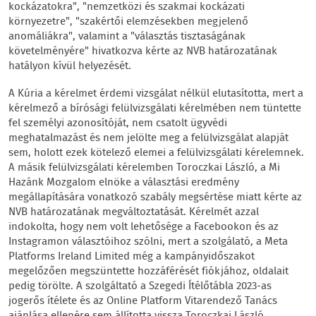
kockázatokra", "nemzetközi és szakmai kockázati
környezetre", "szakértői elemzésekben megjelenő
anomáliákra", valamint a "választás tisztaságának
követelményére" hivatkozva kérte az NVB határozatának
hatályon kívül helyezését.
A Kúria a kérelmet érdemi vizsgálat nélkül elutasította, mert a
kérelmező a bírósági felülvizsgálati kérelmében nem tüntette
fel személyi azonosítóját, nem csatolt ügyvédi
meghatalmazást és nem jelölte meg a felülvizsgálat alapját
sem, holott ezek kötelező elemei a felülvizsgálati kérelemnek.
A másik felülvizsgálati kérelemben Toroczkai László, a Mi
Hazánk Mozgalom elnöke a választási eredmény
megállapítására vonatkozó szabály megsértése miatt kérte az
NVB határozatának megváltoztatását. Kérelmét azzal
indokolta, hogy nem volt lehetősége a Facebookon és az
Instagramon választóihoz szólni, mert a szolgálató, a Meta
Platforms Ireland Limited még a kampányidőszakot
megelőzően megszüntette hozzáférését fiókjához, oldalait
pedig törölte. A szolgáltató a Szegedi Ítélőtábla 2023-as
jogerős ítélete és az Online Platform Vitarendező Tanács