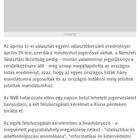
HIRDETÉS
Az április 12-ei választás egyéni választókerületi eredményei
április 29-ére, szerdára mindenhol jogerőssé váltak, a Nemzeti
Választási Bizottság pedig - miután valamennyi jegyzőkönyv a
rendelkezésére állt - még aznap megállapította az országos
listás eredményt, azaz, hogy az egyes országos listák hány
mandátumra jogosultak és az országos listákról mely jelöltek
jutottak mandátumhoz.
Az NVB határozata ellen egy napon belül lehetett jogorvoslatot
benyújtani, a két felülvizsgálati kérelmet a Kúria pénteken
bírálta el.
Az egyik felülvizsgálati kérelemben a beadványozó - a
megsértett jogszabályhely megjelölése nélkül - "statisztikai és
adatfeldolgozási anomáliára", "informatikai és kibervédelmi