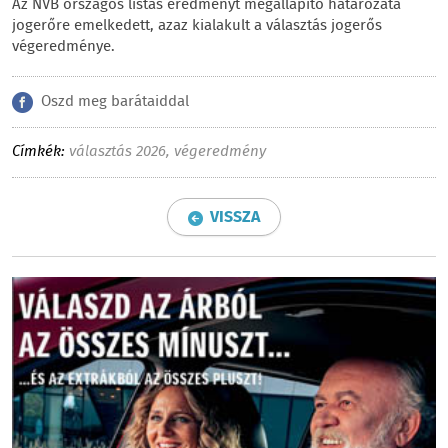
Az NVB országos listás eredményt megállapító határozata
jogerőre emelkedett, azaz kialakult a választás jogerős
végeredménye.
Oszd meg barátaiddal
Címkék:
választás 2026
,
végeredmény
VISSZA