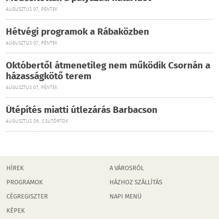
AUGUSZTUS 07., PÉNTEK
Hétvégi programok a Rábaközben
AUGUSZTUS 07., PÉNTEK
Októbertől átmenetileg nem működik Csornán a
házasságkötő terem
AUGUSZTUS 07., PÉNTEK
Útépítés miatti útlezárás Barbacson
AUGUSZTUS 06., CSÜTÖRTÖK
HÍREK
A VÁROSRÓL
PROGRAMOK
HÁZHOZ SZÁLLÍTÁS
CÉGREGISZTER
NAPI MENÜ
KÉPEK