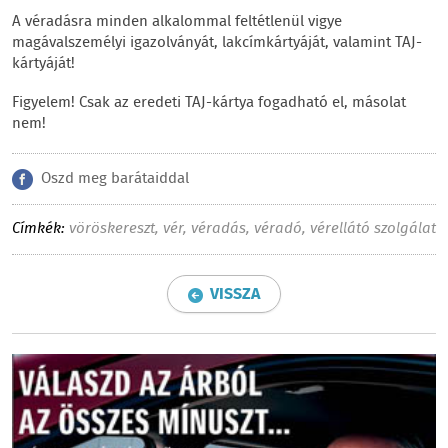
A véradásra minden alkalommal feltétlenül vigye
magávalszemélyi igazolványát, lakcímkártyáját, valamint TAJ-
kártyáját!
Figyelem! Csak az eredeti TAJ-kártya fogadható el, másolat
nem!
Oszd meg barátaiddal
Címkék:
vöröskereszt
,
vér
,
véradás
,
véradó
,
vérellátó szolgálat
VISSZA