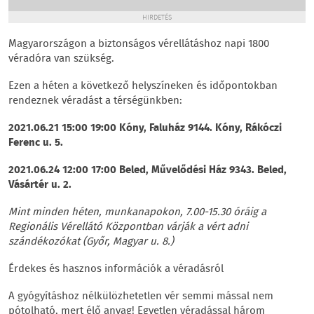
HIRDETÉS
Magyarországon a biztonságos vérellátáshoz napi 1800
véradóra van szükség.
Ezen a héten a következő helyszíneken és időpontokban
rendeznek véradást a térségünkben:
2021.06.21 15:00 19:00 Kóny, Faluház 9144. Kóny, Rákóczi
Ferenc u. 5.
2021.06.24 12:00 17:00 Beled, Művelődési Ház 9343. Beled,
Vásártér u. 2.
Mint minden héten, munkanapokon, 7.00-15.30 óráig a
Regionális Vérellátó Központban várják a vért adni
szándékozókat (Győr, Magyar u. 8.)
Érdekes és hasznos információk a véradásról
A gyógyításhoz nélkülözhetetlen vér semmi mással nem
pótolható, mert élő anyag! Egyetlen véradással három