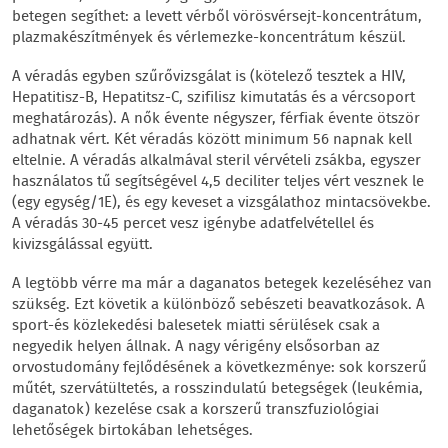
betegen segíthet: a levett vérből vörösvérsejt-koncentrátum,
plazmakészítmények és vérlemezke-koncentrátum készül.
A véradás egyben szűrővizsgálat is (kötelező tesztek a HIV,
Hepatitisz-B, Hepatitsz-C, szifilisz kimutatás és a vércsoport
meghatározás). A nők évente négyszer, férfiak évente ötször
adhatnak vért. Két véradás között minimum 56 napnak kell
eltelnie. A véradás alkalmával steril vérvételi zsákba, egyszer
használatos tű segítségével 4,5 deciliter teljes vért vesznek le
(egy egység/1E), és egy keveset a vizsgálathoz mintacsövekbe.
A véradás 30-45 percet vesz igénybe adatfelvétellel és
kivizsgálással együtt.
A legtöbb vérre ma már a daganatos betegek kezeléséhez van
szükség. Ezt követik a különböző sebészeti beavatkozások. A
sport-és közlekedési balesetek miatti sérülések csak a
negyedik helyen állnak. A nagy vérigény elsősorban az
orvostudomány fejlődésének a következménye: sok korszerű
műtét, szervátültetés, a rosszindulatú betegségek (leukémia,
daganatok) kezelése csak a korszerű transzfuziológiai
lehetőségek birtokában lehetséges.