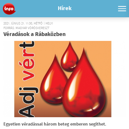
Hírek
2021. JÚNIUS 21. 11:30, HÉTFŐ | HELYI
FORRÁS: MAGYAR VÖRÖSKERESZT
Véradások a Rábaközben
Egyetlen véradással három beteg emberen segíthet.