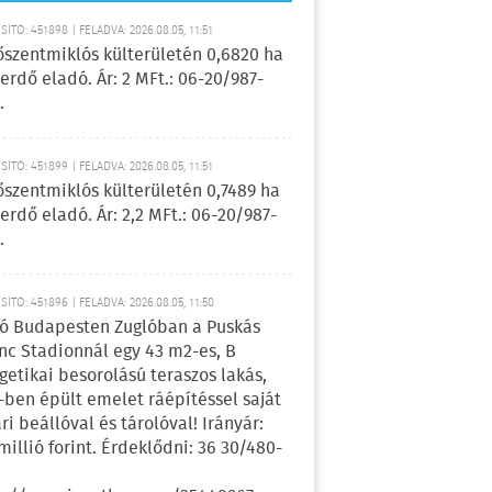
ÍTÓ: 451898 | FELADVA: 2026.08.05, 11:51
őszentmiklós külterületén 0,6820 ha
erdő eladó. Ár: 2 MFt.: 06-20/987-
.
ÍTÓ: 451899 | FELADVA: 2026.08.05, 11:51
őszentmiklós külterületén 0,7489 ha
erdő eladó. Ár: 2,2 MFt.: 06-20/987-
.
ÍTÓ: 451896 | FELADVA: 2026.08.05, 11:50
ó Budapesten Zuglóban a Puskás
nc Stadionnál egy 43 m2-es, B
getikai besorolású teraszos lakás,
-ben épült emelet ráépítéssel saját
ri beállóval és tárolóval! Irányár:
 millió forint. Érdeklődni: 36 30/480-