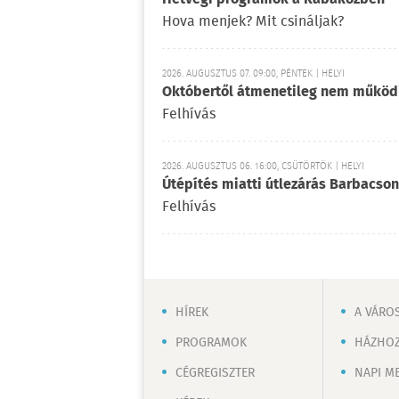
Hova menjek? Mit csináljak?
2026. AUGUSZTUS 07. 09:00, PÉNTEK | HELYI
Októbertől átmenetileg nem működ
Felhívás
2026. AUGUSZTUS 06. 16:00, CSÜTÖRTÖK | HELYI
Útépítés miatti útlezárás Barbacson
Felhívás
HÍREK
A VÁRO
PROGRAMOK
HÁZHOZ
CÉGREGISZTER
NAPI M