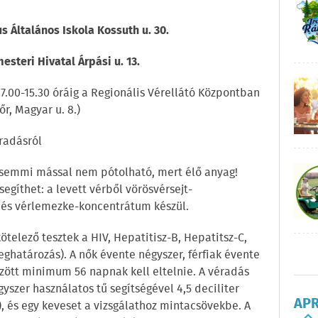
us Általános Iskola Kossuth u. 30.
esteri Hivatal Árpási u. 13.
.00-15.30 óráig a Regionális Vérellátó Központban
r, Magyar u. 8.)
radásról
r semmi mással nem pótolható, mert élő anyag!
gíthet: a levett vérből vörösvérsejt-
és vérlemezke-koncentrátum készül.
ötelező tesztek a HIV, Hepatitisz-B, Hepatitsz-C,
eghatározás). A nők évente négyszer, férfiak évente
özött minimum 56 napnak kell eltelnie. A véradás
gyszer használatos tű segítségével 4,5 deciliter
AP
E), és egy keveset a vizsgálathoz mintacsövekbe. A