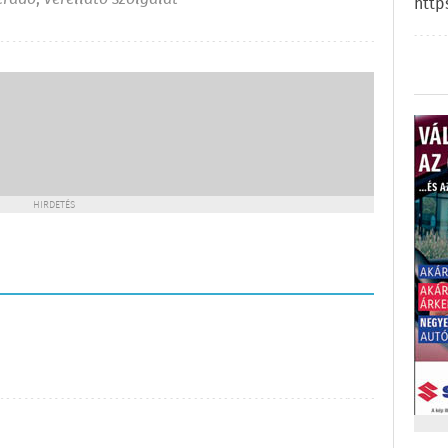
http
HIRDETÉS