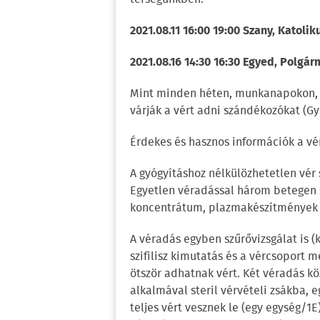
2021.08.11 16:00 19:00 Szany, Katolik
2021.08.16 14:30 16:30 Egyed, Polgárm
Mint minden héten, munkanapokon, 7
várják a vért adni szándékozókat (Győ
Érdekes és hasznos információk a vé
A gyógyításhoz nélkülözhetetlen vé
Egyetlen véradással három betegen se
koncentrátum, plazmakészítmények 
A véradás egyben szűrővizsgálat is (k
szifilisz kimutatás és a vércsoport m
ötször adhatnak vért. Két véradás k
alkalmával steril vérvételi zsákba, e
teljes vért vesznek le (egy egység/1