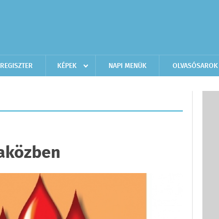
REGISZTER
KÉPEK
NAPI MENÜK
OLVASÓSAROK
aközben