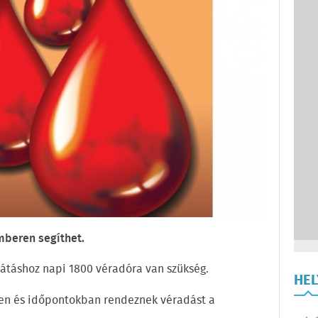
mberen segíthet.
átáshoz napi 1800 véradóra van szükség.
HE
ken és időpontokban rendeznek véradást a