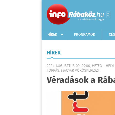
HÍREK
PROGRAMOK
CÉG
HÍREK
2021. AUGUSZTUS 09. 09:00, HÉTFŐ | HELYI
FORRÁS: MAGYAR VÖRÖSKERESZT
Véradások a Ráb