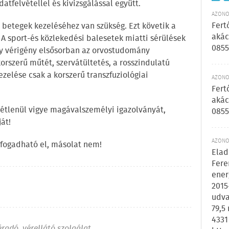
atfelvétellel és kivizsgálással együtt.
AZONOS
Fert
betegek kezeléséhez van szükség. Ezt követik a
akác
A sport-és közlekedési balesetek miatti sérülések
0855
gy vérigény elsősorban az orvostudomány
rszerű műtét, szervátültetés, a rosszindulatú
zelése csak a korszerű transzfuziológiai
AZONOS
Fert
akác
étlenül vigye magávalszemélyi igazolványát,
0855
át!
AZONOS
 fogadható el, másolat nem!
Elad
Fere
ener
2015
udva
79,5
4331
éradó
,
vérellátó szolgálat