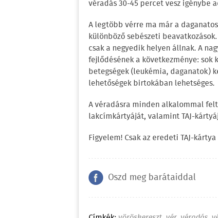
véradás 30-45 percet vesz igénybe ad
A legtöbb vérre ma már a daganatos 
különböző sebészeti beavatkozások. 
csak a negyedik helyen állnak. A na
fejlődésének a következménye: sok ko
betegségek (leukémia, daganatok) ke
lehetőségek birtokában lehetséges.
A véradásra minden alkalommal felt
lakcímkártyáját, valamint TAJ-kártyáj
Figyelem! Csak az eredeti TAJ-kártya
Oszd meg barátaiddal
Címkék:
vöröskereszt
,
vér
,
véradás
,
v