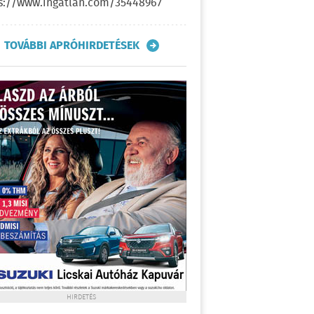
s://www.ingatlan.com/35448967
TOVÁBBI APRÓHIRDETÉSEK
HIRDETÉS